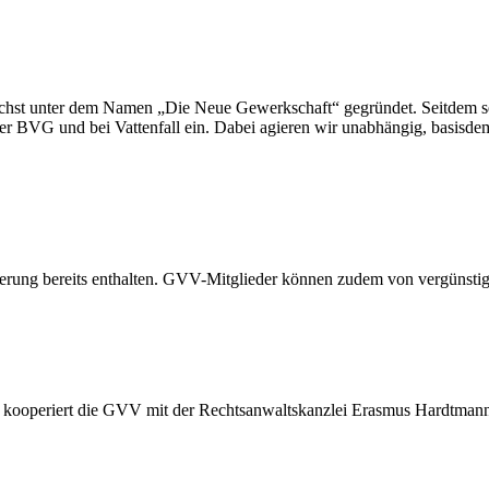
st unter dem Namen „Die Neue Gewerkschaft“ gegründet. Seitdem set
er BVG und bei Vattenfall ein. Dabei agieren wir unabhängig, basisdemo
cherung bereits enthalten. GVV-Mitglieder können zudem von vergünstigt
für kooperiert die GVV mit der Rechtsanwaltskanzlei Erasmus Hardtman