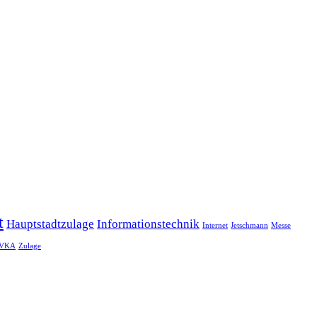
t
Hauptstadtzulage
Informationstechnik
Internet
Jetschmann
Messe
VKA
Zulage