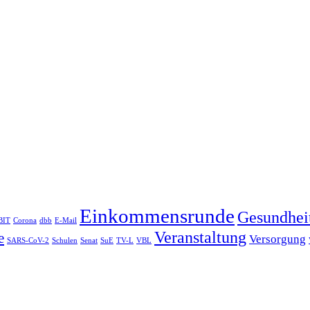
Einkommensrunde
Gesundhei
BIT
Corona
dbb
E-Mail
Veranstaltung
e
Versorgung
SARS-CoV-2
Schulen
Senat
SuE
TV-L
VBL