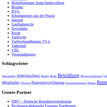
Betriebsgruppe Justiz/Justizvollzug
Bezirke
BVG
Informationen aus der Praxis
Internet
Laufbahnrecht
Newsletter
Recht
Tarifrecht
Tarifverhandlungen TV-L
Vattenfall
VBL
Veranstaltungen
Schlagwörter
Besoldung
Arbeitsschutz
Altersteilzeit
Beamte
Berlin
Bürgerversicherung
Ce
Rent
Mitglieder
Patientenverfügung
Olympia
Personalvertretung
Petition
Unsere Partner
DBV – Deutsche Beamtenversicherung
Rechtsanwaltskanzlei Erasmus Hardtmann