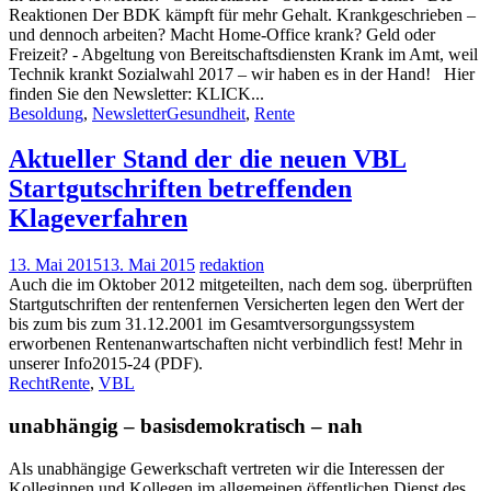
Reaktionen Der BDK kämpft für mehr Gehalt. Krankgeschrieben –
und dennoch arbeiten? Macht Home-Office krank? Geld oder
Freizeit? - Abgeltung von Bereitschaftsdiensten Krank im Amt, weil
Technik krankt Sozialwahl 2017 – wir haben es in der Hand! Hier
finden Sie den Newsletter: KLICK...
Besoldung
,
Newsletter
Gesundheit
,
Rente
Aktueller Stand der die neuen VBL
Startgutschriften betreffenden
Klageverfahren
13. Mai 2015
13. Mai 2015
redaktion
Auch die im Oktober 2012 mitgeteilten, nach dem sog. überprüften
Startgutschriften der rentenfernen Versicherten legen den Wert der
bis zum bis zum 31.12.2001 im Gesamtversorgungssystem
erworbenen Rentenanwartschaften nicht verbindlich fest! Mehr in
unserer Info2015-24 (PDF).
Recht
Rente
,
VBL
unabhängig – basisdemokratisch – nah
Als unabhängige Gewerkschaft vertreten wir die Interessen der
Kolleginnen und Kollegen im allgemeinen öffentlichen Dienst des