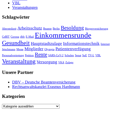
VBL
Veranstaltungen
Schlagwörter
Besoldung
Arbeitsschutz
Altersteilzeit
Beamte
Berlin
Bürgerversicherung
Einkommensrunde
CeBIT
Corona
dbb
E-Mail
Gesundheit
Hauptstadtzulage
Informationstechnik
Internet
Mitglieder
Patientenverfügung
Jetschmann
Messe
Olympia
Rente
Personalvertretung
Petition
SARS-CoV-2
Schulen
Senat
SuE
TV-L
VBL
Veranstaltung
Versorgung
VKA
Zulage
Unsere Partner
DBV – Deutsche Beamtenversicherung
Rechtsanwaltskanzlei Erasmus Hardtmann
Kategorien
Kategorien