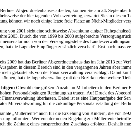
 Berliner Abgeordnetenhauses arbeiten, können Sie am 24. September 
itsweise der hier tagenden Volksvertretung, erwartet Sie an diesem 
ung können wir noch einige letzte freie Plätze an Nicht-Mitglieder ver
g von 2001 sieht eine schrittweise Absenkung einiger Ruhegehaltssätz
re 2003. Durch die von 1999 bis 2003 aufgebrachte Versorgungsrückla
nensenator noch von der Versorgungsstelle des Landesverwaltungsamtes
ten, hat die Lage der Empfänger zusätzlich verschärft. Erst nach mass
its 2009 hat das Berliner Abgeordnetenhaus das im Jahr 2013 zur Verf
n Ausgaben in diesem Bereich sind in den vergangenen Jahren aber imme
o mehr gekostet als von der Finanzverwaltung veranschlagt. Damit künft
n können, hat die Jugendverwaltung mit den Bezirken eine weitere Tiefe
htigen:
Obwohl eine größere Anzahl an Mitarbeitern in den Berliner B
ohen Personalabgängen Rechnung zu tragen. Auf Druck des Abgeordnet
r Finanzverwaltung überlassen. Dabei ist es eine Hauptaufgabe der Sen
ator Mitverantwortung für die zukünftige Personalausstattung der Ber
ogenannte „Mütterrente“ auch für die Erziehung von Kindern, die vor 1
assung informiert. Wer von der neuen Regelung zur Mütterrente betrof
ch die Zahlung eines entsprechenden Zuschlags erfolgen. Deshalb muss