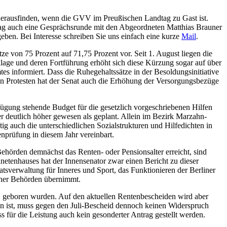
herausfinden, wenn die GVV im Preußischen Landtag zu Gast ist.
Tag auch eine Gesprächsrunde mit den Abgeordneten Matthias Brauner
geben. Bei Interesse schreiben Sie uns einfach eine kurze
Mail
.
e von 75 Prozent auf 71,75 Prozent vor. Seit 1. August liegen die
ge und deren Fortführung erhöht sich diese Kürzung sogar auf über
 informiert. Dass die Ruhegehaltssätze in der Besoldungsinitiative
iven Protesten hat der Senat auch die Erhöhung der Versorgungsbezüge
ügung stehende Budget für die gesetzlich vorgeschriebenen Hilfen
r deutlich höher gewesen als geplant. Allein im Bezirk Marzahn-
ig auch die unterschiedlichen Sozialstrukturen und Hilfedichten in
nprüfung in diesem Jahr vereinbart.
ehörden demnächst das Renten- oder Pensionsalter erreicht, sind
enhauses hat der Innensenator zwar einen Bericht zu dieser
atsverwaltung für Inneres und Sport, das Funktionieren der Berliner
liner Behörden übernimmt.
992 geboren wurden. Auf den aktuellen Rentenbescheiden wird aber
fen ist, muss gegen den Juli-Bescheid dennoch keinen Widerspruch
 für die Leistung auch kein gesonderter Antrag gestellt werden.