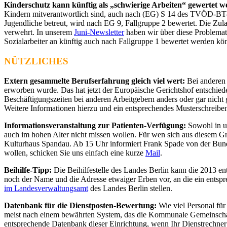
Kinderschutz kann künftig als „schwierige Arbeiten“ gewertet w
Kindern mitverantwortlich sind, auch nach (EG) S 14 des TVÖD-BT-V/
Jugendliche betreut, wird nach EG 9, Fallgruppe 2 bewertet. Die Zula
verwehrt. In unserem
Juni-Newsletter
haben wir über diese Problemati
Sozialarbeiter an künftig auch nach Fallgruppe 1 bewertet werden kön
NÜTZLICHES
Extern gesammelte Berufserfahrung gleich viel wert:
Bei anderen 
erworben wurde. Das hat jetzt der Europäische Gerichtshof entschie
Beschäftigungszeiten bei anderen Arbeitgebern anders oder gar nicht
Weitere Informationen hierzu und ein entsprechendes Musterschreibe
Informationsveranstaltung zur Patienten-Verfügung:
Sowohl in un
auch im hohen Alter nicht missen wollen. Für wen sich aus diesem Gr
Kulturhaus Spandau. Ab 15 Uhr informiert Frank Spade von der Bundes
wollen, schicken Sie uns einfach eine kurze
Mail
.
Beihilfe-Tipp:
Die Beihilfestelle des Landes Berlin kann die 2013 en
noch der Name und die Adresse etwaiger Erben vor, an die ein entspr
im Landesverwaltungsamt
des Landes Berlin stellen.
Datenbank für die Dienstposten-Bewertung:
Wie viel Personal für
meist nach einem bewährten System, das die Kommunale Gemeinschaft
entsprechende Datenbank dieser Einrichtung, wenn Ihr Dienstrechner a