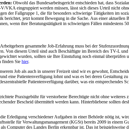
erden:
Obwohl das Bundesarbeitsgericht entschieden hat, dass Sozialar
VKA eingruppiert werden müssen, lässt sich dieses Urteil nicht ohne 
gen der Fallgruppe 1, die für besonders schwierige Tätigkeiten im sozi
k berichtet, jetzt kommt Bewegung in die Sache. Aus einer aktuellen B
nen, wenn ihre Beratungstätigkeit in schwierigen Fällen mindestens 50 
Arbeitgebern gesammelte Job-Erfahrung muss bei der Stufenzuordnung
den. Von diesem Urteil sind auch Beschäftigte im Bereich des TV-L un
 gewichtet wurden, sollten sie Ihre Einstufung noch einmal überprüfe
n finden Sie
hier
.
serem Job als auch in unserer Freizeit sind wir es gewohnt, Entscheidu
und eine Patientenverfügung lohnt und was es bei deren Gestaltung zu 
zentralstelle Patientenverfügung darüber, was ein entsprechendes Sch
trichtete Praxisgebühr für verstorbene Berechtigte nicht ohne weiteres
echender Bescheid übermittelt werden kann. Hinterbliebene sollten de
 die Erledigung verschiedener Aufgaben in einer Behörde nötig ist, w
sstelle für Verwaltungsmanagement (KGSt) bereits 2009 in einem Guta
ls Computer des Landes Berlin erkennbar ist. Das ist beispielsweise dan