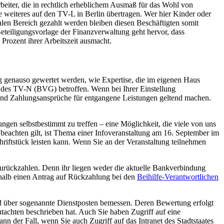
beiter, die in rechtlich erheblichem Ausmaß für das Wohl von
weiteres auf den TV-L in Berlin übertragen. Wer hier Kinder oder
alen Bereich gezahlt werden bleiben diesen Beschäftigten somit
eteiligungsvorlage der Finanzverwaltung geht hervor, dass
Prozent ihrer Arbeitszeit ausmacht.
 genauso gewertet werden, wie Expertise, die im eigenen Haus
d des TV-N (BVG) betroffen. Wenn bei Ihrer Einstellung
n und Zahlungsansprüche für entgangene Leistungen geltend machen.
ngen selbstbestimmt zu treffen – eine Möglichkeit, die viele von uns
beachten gilt, ist Thema einer Infoveranstaltung am 16. September im
riftstück leisten kann. Wenn Sie an der Veranstaltung teilnehmen
 zurückzahlen. Denn ihr liegen weder die aktuelle Bankverbindung
shalb einen Antrag auf Rückzahlung bei den
Beihilfe-Verantwortlichen
ird über sogenannte Dienstposten bemessen. Deren Bewertung erfolgt
chten beschrieben hat. Auch Sie haben Zugriff auf eine
n der Fall, wenn Sie auch Zugriff auf das Intranet des Stadtstaates