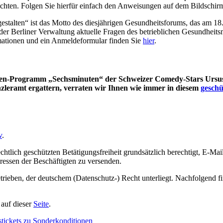
hten. Folgen Sie hierfür einfach den Anweisungen auf dem Bildschir
talten“ ist das Motto des diesjährigen Gesundheitsforums, das am 18.
te der Berliner Verwaltung aktuelle Fragen des betrieblichen Gesundhe
mationen und ein Anmeldeformular finden Sie
hier
.
en-Programm „Sechsminuten“ der Schweizer Comedy-Stars Ursus &
anzleramt ergattern, verraten wir Ihnen wie immer in diesem
geschü
v
.
echtlich geschützten Betätigungsfreiheit grundsätzlich berechtigt, E
ressen der Beschäftigten zu versenden.
trieben, der deutschem (Datenschutz-) Recht unterliegt. Nachfolgend fi
 auf dieser
Seite
.
tickets zu Sonderkonditionen