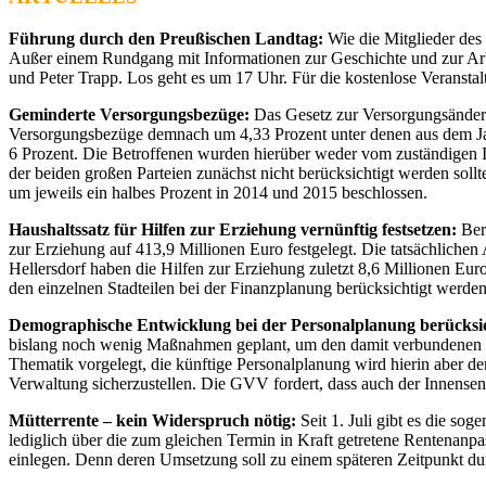
Führung durch den Preußischen Landtag:
Wie die Mitglieder des
Außer einem Rundgang mit Informationen zur Geschichte und zur Arbe
und Peter Trapp. Los geht es um 17 Uhr. Für die kostenlose Veranstalt
Geminderte Versorgungsbezüge:
Das Gesetz zur Versorgungsänderun
Versorgungsbezüge demnach um 4,33 Prozent unter denen aus dem Jah
6 Prozent. Die Betroffenen wurden hierüber weder vom zuständigen In
der beiden großen Parteien zunächst nicht berücksichtigt werden soll
um jeweils ein halbes Prozent in 2014 und 2015 beschlossen.
Haushaltssatz für Hilfen zur Erziehung vernünftig festsetzen:
Bere
zur Erziehung auf 413,9 Millionen Euro festgelegt. Die tatsächliche
Hellersdorf haben die Hilfen zur Erziehung zuletzt 8,6 Millionen Eur
den einzelnen Stadteilen bei der Finanzplanung berücksichtigt werde
Demographische Entwicklung bei der Personalplanung berücksic
bislang noch wenig Maßnahmen geplant, um den damit verbundenen h
Thematik vorgelegt, die künftige Personalplanung wird hierin aber de
Verwaltung sicherzustellen. Die GVV fordert, dass auch der Innensen
Mütterrente – kein Widerspruch nötig:
Seit 1. Juli gibt es die s
lediglich über die zum gleichen Termin in Kraft getretene Rentenanp
einlegen. Denn deren Umsetzung soll zu einem späteren Zeitpunkt dur