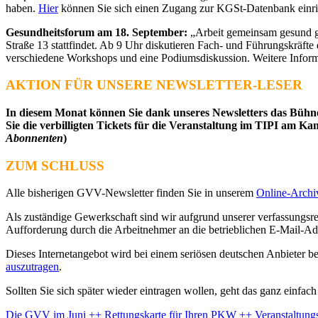
haben.
Hier
können Sie sich einen Zugang zur KGSt-Datenbank einric
Gesundheitsforum am 18. September:
„Arbeit gemeinsam gesund ges
Straße 13 stattfindet. Ab 9 Uhr diskutieren Fach- und Führungskräf
verschiedene Workshops und eine Podiumsdiskussion. Weitere Infor
AKTION FÜR UNSERE NEWSLETTER-LESER
In diesem Monat können Sie dank unseres Newsletters das Bühn
Sie die verbilligten Tickets für die Veranstaltung im TIPI am K
Abonnenten
)
ZUM SCHLUSS
Alle bisherigen GVV-Newsletter finden Sie in unserem
Online-Archi
Als zuständige Gewerkschaft sind wir aufgrund unserer verfassungsr
Aufforderung durch die Arbeitnehmer an die betrieblichen E-Mail-Ad
Dieses Internetangebot wird bei einem seriösen deutschen Anbieter be
auszutragen
.
Sollten Sie sich später wieder eintragen wollen, geht das ganz einfach
Beitragsnavigation
Die GVV im Juni ++ Rettungskarte für Ihren PKW ++ Veranstaltungs