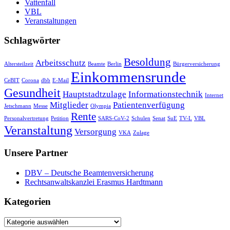
Vattenfall
VBL
Veranstaltungen
Schlagwörter
Besoldung
Arbeitsschutz
Altersteilzeit
Beamte
Berlin
Bürgerversicherung
Einkommensrunde
CeBIT
Corona
dbb
E-Mail
Gesundheit
Hauptstadtzulage
Informationstechnik
Internet
Mitglieder
Patientenverfügung
Jetschmann
Messe
Olympia
Rente
Personalvertretung
Petition
SARS-CoV-2
Schulen
Senat
SuE
TV-L
VBL
Veranstaltung
Versorgung
VKA
Zulage
Unsere Partner
DBV – Deutsche Beamtenversicherung
Rechtsanwaltskanzlei Erasmus Hardtmann
Kategorien
Kategorien