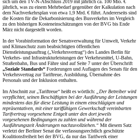
sich um den TV-N-Abschluss 2019 mit jährlich ca. 100 Mio. €
jährlich, was zu einem Mehrbedarf gegenüber der Kalkulation nach
dem Nachverkehrsplan von etwa 1,9 Mrd. € führt. Andererseits sind
die Kosten für die Dekarbonisierung des Busverkehrs im Vergleich
zu den bisherigen Kosteneinschätzungen von der BVG bis Ende
März nicht dargestellt worden.
In der Vorabinformation der Senatsverwaltung für Umwelt, Verkehr
und Klimaschutz zum beabsichtigten öffentlichen
Dienstleistungsauftrag („Verkehrsvertrag“) des Landes Berlin für
Verkehrs- und Infrastrukturleistungen der Verkehrsmittel, U-Bahn,
Straßenbahn, Bus und Fähre sind auf Seite 7 unter der Überschrift
„Soziale Standards“
Forderungen und Auflagen des Senats für den
Verkehrsvertrag zur Tariftreue, Ausbildung, Übernahme des
Personals und der Inklusion enthalten.
Im Abschnitt zur „Tariftreue“ heißt es wörtlich:
„Der Betreiber wird
verpflichtet, seinen Beschäftigten bei der Ausführung der Leistungen
mindestens das für diese Leistung in einem einschlägigen und
repräsentativen, mit einer tariffähigen Gewerkschaft vereinbarten
Tarifvertrag vorgesehene Entgelt unter den dort jeweils
vorgesehenen Bedingungen zu zahlen und während der
Ausführungszeit Änderungen nachzuvollziehen.“
Mit diesem Satz
verletzt der Berliner Senat die verfassungsrechtlich geschützte
Koalitionsfreiheit bei der BVG, da nur das Tarifwerk einer