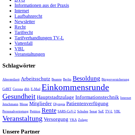
Informationen aus der Praxis
Internet
Laufbahnrecht
Newsletter
Recht
Tarifrecht
Tarifverhandlungen TV-L
Vattenfall
VBL
Veranstaltungen
Schlagwörter
Besoldung
Arbeitsschutz
Altersteilzeit
Beamte
Berlin
Bürgerversicherung
Einkommensrunde
CeBIT
Corona
dbb
E-Mail
Gesundheit
Hauptstadtzulage
Informationstechnik
Internet
Mitglieder
Patientenverfügung
Jetschmann
Messe
Olympia
Rente
Personalvertretung
Petition
SARS-CoV-2
Schulen
Senat
SuE
TV-L
VBL
Veranstaltung
Versorgung
VKA
Zulage
Unsere Partner