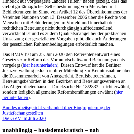
Hinblick auf vorgelagerte „andere Hilfen“ haben gezeigt, dass das
Gebot größtmöglicher Selbstbestimmung von Menschen mit
Behinderungen im Sinne von Artikel 12 des Übereinkommens der
Vereinten Nationen vom 13. Dezember 2006 über die Rechte von
Menschen mit Behinderungen im Vorfeld und innerhalb der
rechtlichen Betreuung nicht durchgängig zufriedenstellend
verwirklicht ist und es zudem Qualitätsmängel bei der praktischen
Umsetzung der gesetzlichen Vorgaben gibt, die auch Änderungen
der gesetzlichen Rahmenbedingungen erforderlich machen.
Das BMJV hat am 25. Juni 2020 den Referentenentwurf eines
Gesetzes zur Reform des Vormundschafts- und Betreuungsrechts
vorgelegt (
hier herunterladen
). Diesen Entwurf hat die Berliner
Justizverwaltung jedoch in ihrer Mitteilung zur Kenntnisnahme über
die Zusammenarbeit von Amtsgericht, Berufsbetreuer/innen,
Betreuungsbehörden in den Bezirken und Betreuungsvereinen an
das Abgeordnetenhause – Drucksache Nr. 18/2832 – nicht erwähnt,
sondern lediglich allgemeine Reformbemühungen erwähnt (
hier
herunterladen
).
Beitragsnavigation
Bundesarbeitsgericht verhandelt über Eingruppierung der
Justizfachangestellten
Die GVV im Juli 2020
unabhängig – basisdemokratisch – nah