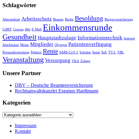
Schlagwörter
Besoldung
Arbeitsschutz
Altersteilzeit
Beamte
Berlin
Bürgerversicherung
Einkommensrunde
CeBIT
Corona
dbb
E-Mail
Gesundheit
Hauptstadtzulage
Informationstechnik
Internet
Mitglieder
Patientenverfügung
Jetschmann
Messe
Olympia
Rente
Personalvertretung
Petition
SARS-CoV-2
Schulen
Senat
SuE
TV-L
VBL
Veranstaltung
Versorgung
VKA
Zulage
Unsere Partner
DBV – Deutsche Beamtenversicherung
Rechtsanwaltskanzlei Erasmus Hardtmann
Kategorien
Kategorien
Impressum
Kontakt