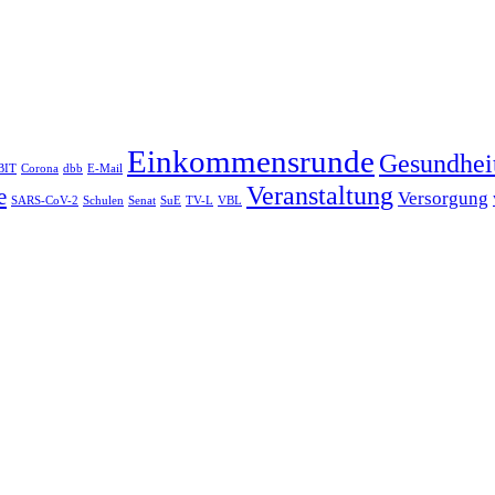
Einkommensrunde
Gesundhei
BIT
Corona
dbb
E-Mail
Veranstaltung
e
Versorgung
SARS-CoV-2
Schulen
Senat
SuE
TV-L
VBL