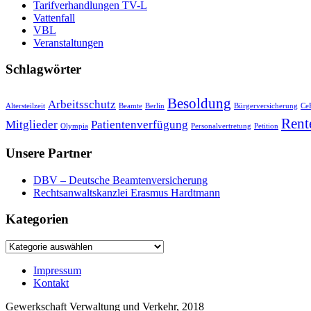
Tarifverhandlungen TV-L
Vattenfall
VBL
Veranstaltungen
Schlagwörter
Besoldung
Arbeitsschutz
Altersteilzeit
Beamte
Berlin
Bürgerversicherung
Ce
Rent
Mitglieder
Patientenverfügung
Olympia
Personalvertretung
Petition
Unsere Partner
DBV – Deutsche Beamtenversicherung
Rechtsanwaltskanzlei Erasmus Hardtmann
Kategorien
Kategorien
Impressum
Kontakt
Gewerkschaft Verwaltung und Verkehr, 2018