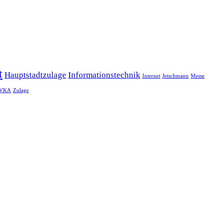
t
Hauptstadtzulage
Informationstechnik
Internet
Jetschmann
Messe
VKA
Zulage